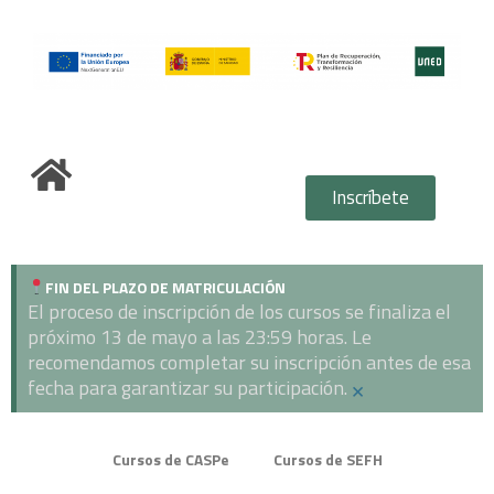
Ir
al
contenido
Inscríbete
FIN DEL PLAZO DE MATRICULACIÓN
El proceso de inscripción de los cursos se finaliza el
próximo 13 de mayo a las 23:59 horas. Le
recomendamos completar su inscripción antes de esa
fecha para garantizar su participación.
×
Cursos de CASPe
Cursos de SEFH